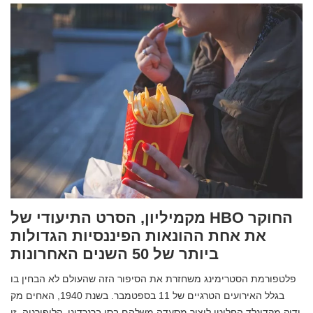
מקמיליון, הסרט התיעודי של HBO החוקר
את אחת ההונאות הפיננסיות הגדולות
ביותר של 50 השנים האחרונות
פלטפורמת הסטרימינג משחזרת את הסיפור הזה שהעולם לא הבחין בו
בגלל האירועים הטרגיים של 11 בספטמבר. בשנת 1940, האחים מק
ודיק מקדונלד החליטו ליצור מסעדה משלהם בסן ברנרדינו, קליפורניה. זו