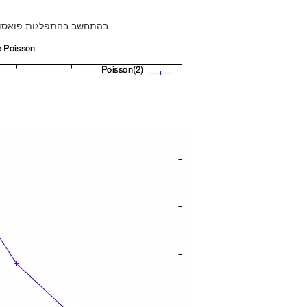
בהתחשב בהתפלגות פואסון עם ממוצע 2, התפלגות ההסתברות לצפיפות היא כדלקמן: