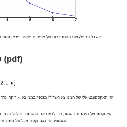
לא כל התפלגויות ההסתברות של צפיפות פואסון ייראו זהות 
פונקציית צפיפות הסתברות (pdf)
כאמור, כדי לדעת את ההסתברות לכל תצפית, נצטרך להח
n שמכיל את כל התצפיות של המשתנה האקראי X. הממוצע יהיה גם וקטור אבל של מימד אחד, כך ש: