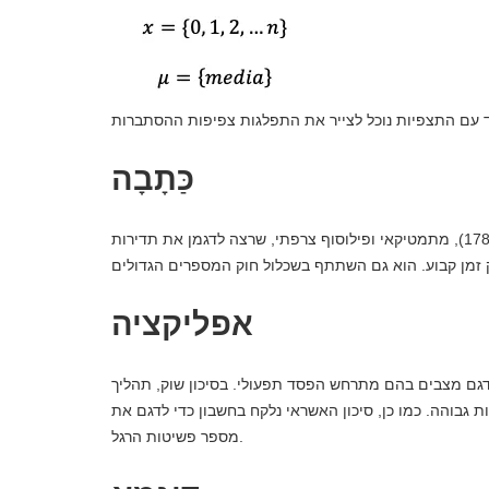
כַּתָבָה
שמה של תפוצה זו מקורו ביוצרו, סימון-דניס פואסון (1781-1840), מתמטיקאי ופילוסוף צרפתי, שרצה לדגמן את תדירות
אפליקציה
צבים בהם מתרחש הפסד תפעולי. בסיכון שוק, תהליך Poisson
 גבוהה. כמו כן, סיכון האשראי נלקח בחשבון כדי לדגם את
מספר פשיטות הרגל.