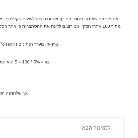
מתוך 100 אתרי הסקי, אנו רוצים לדעת את ההסתברות כי אתר 
התשומות הדרושות לחישוב פונקציית ההסתברות לצפיפות Poisson הן מערך הנתונים ו- mu:
מו = 5% * 100 = 5 הוא המספר הצפוי של אתרי הסקי בהתחשב בערכת הנתונים.
כך שלתחנה הקרובה ביותר יש סיכוי של 14.62% שהיא תיפתח לפני דצמבר.
למאמר הבא