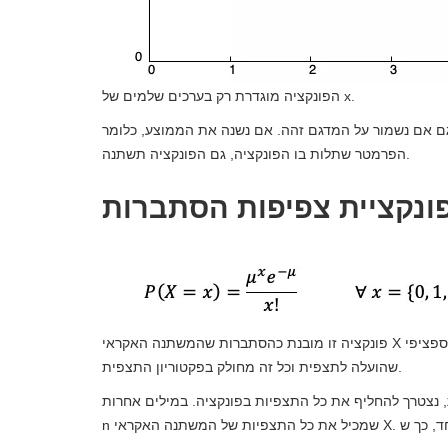
הפונקציה מוגדרת רק בערכים שלמים של x.
גם אם נשמור על המדגם זהה. אם נשנה את הממוצע, כלומר
הפרמטר שתלות בו הפונקציה, גם הפונקציה תשתנה.
פונקציה זו מובנת כהסתברות שהמשתנה האקראי X לוקח ערך ספציפי x. זהו האקספוננציאלי של הממוצע השלילי מוכפל בממוצע
שהועלה לתצפית וכל זה מחולק בפקטוריון התצפית.
ליף את כל התצפיות בפונקציה. במילים אחרות, x הוא וקטור של מימד