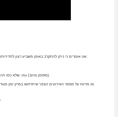
בהתחשב במשתנה אקראי נפרד X אנו אומרים כי ניתן להתקרב באופן משביע רצון לתדירותו להתפלגות פואסון, כך ש:
שלא כמו ההתפלגות הרגילה, התפלגות הפואסון תלויה רק ​​בפרמטר אחד, mu (מסומן צהוב).
מו מדווח על מספר האירועים הצפוי שיתרחשו בפרק זמן מוגדר
גם הממוצע וגם השונות של התפלגות זו הם חיוביים בהחלט.