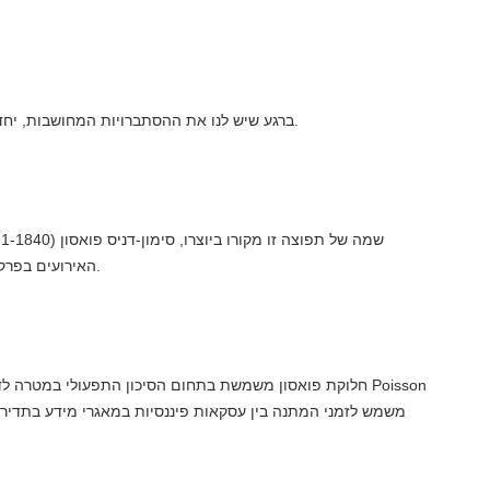
ברגע שיש לנו את ההסתברויות המחושבות, יחד עם התצפיות נוכל לצייר את התפלגות צפיפות ההסתברות.
האירועים בפרק זמן קבוע. הוא גם השתתף בשכלול חוק המספרים הגדולים.
חלוקת פואסון משמשת בתחום הסיכון התפעולי במטרה לדגם מ
משמש לזמני המתנה בין עסקאות פיננסיות במאגרי מידע בתדירות