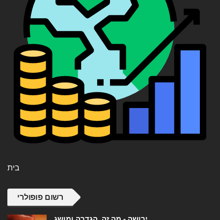
בית
רשום פופולרי
ירושה - מה זה, הגדרה ומושג