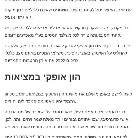
עם זאת, האוצר יכול לקחת בחשבון משתנים שאינם כלכליים כגון מיקום
גיאוגרפי או גיל.
בכל מקרה, מה שהעקרון מבקש הוא אי-אפליה או אי-הכללה. לפיכך, יש
להתייחס באותה צורה לכל משלמי המסים בעלי מאפיינים דומים.
יובהר כי ניתן ליישם הון אופקי לא רק להגדרת תוכניות הגבייה, אלא גם
להחליט על השימוש באוצר. לפיכך, משלמי המסים באותו מצב כלכלי
צריכים לקבל את אותן ההטבות מהמדינה.
הון אופקי במציאות
קשה ליישם באופן מושלם את מושג ההון האופקי במציאות. זאת, מכיוון
שתמיד יהיו מאפיינים המבדילים יחידים.
כדי להסביר את האמור לעיל, בואו נסתכל על המקרה של מס הכנסה
אישי פרוגרסיבי, שבו אחוזים גבוהים יותר מאלה שמרוויחים יותר. לכן,
במסגרת תוכנית זו, שני אנשים עם הכנסה דומה כפופים לאותו נטל מס.
לדוגמא, דמיין כי משלמי המס שמשתכרים בין 5,000 ל -10,000 אירו