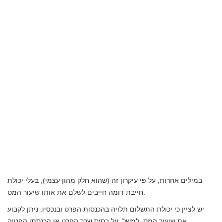
במילים אחרות, על פי עיקרון זה (שהוא חלק מהון עצמי), בעלי יכולת
חייבת דומה חייבים לשלם את אותו שיעור המס.
יש לציין כי יכולת התשלום תלויה בהכנסות הפרט ובנכסיו. ניתן לקבוע
את שיעור המס, למשל, על בסיס שכר הפרט או הכנסתו הפנויה.