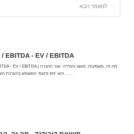
למאמר הבא
ערך ארגוני / EBITDA - EV / EBITDA
בין ה- EBITDA הוא יחס פיננסי המשמש בהערכת השווי ...…
תשואת דיבידנד - מה זה, הג