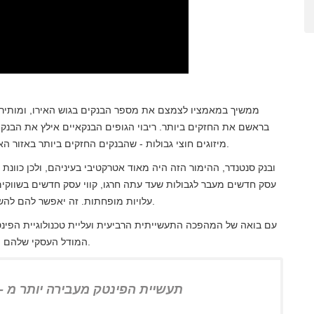
בראשם את החזקים ביותר. ריבוי הגופים הבנקאיים אילץ את הבנק
מיזוגים חוצי גבולות - שהבנקים החזקים ביותר באזור האירו יקלטו בנקים קטנים ויתרכזו בגופים גדולים ובריבוי יכולת.
עסק חדשים מעבר לגבולות שעד עתה חרגו, קווי עסק חדשים בשווקים
עלויות מופחתות. זה יאפשר להם להשיג מספר רב יותר של לקוחות, שם לא הייתה להם נישת שוק.
עם בואה של המהפכה התעשייתית הרביעית ועליית טכנולוגיית הפינט
המודל העסקי שלהם ומתאימים אותו לעולם הפינטק והיתרונות שהוא מספק להם.