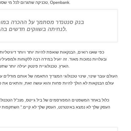
טכניקה שתגרום לכל מי שסומך על בנק סנטנדר לעשות זאת בחברת הבת הדיגיטלית שלו, Openbank.
בנק סנטנדר מסתמך על ההכרה במות
לנחיתה בשווקים חדשים בהם הלקוח תופס אותם כבנק אמין.
כפי שאנו רואים, הבנקאות שואפת להיות יותר ויותר דיגיטלי
ובעלויות נמוכות מאוד. זה יועיל במידה רבה ללקוחות ולמפעילי
הארץ. טכנולוגיית פינטק יעילה יותר שתשנה לחלוטין את עולם הבנקאות כפי שאנו מכירים אותה כיום.
העולם עובר שינוי, שינוי טכנולוגי המצריך התאמה של אותם מודלים 
עולם הבנקאות לא הולך להיות פחות והוא עושה זאת, והתאים את כ
כלול באחד המשפטים המפורסמים של ביל גייטס, מנכ"ל הטכנולוג
העסק שלך לא נמצא באינטרנט, העסק שלך לא קיים." השתקפות ש