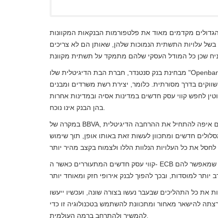
הגדולים מקדמים מאוד את פלטפורמות הבנקאות המקוונות
של עלויות התשתית הנמוכות שלהן, שאותן הם לא צריכים
מבחינת בנק סנטנדר, חברת הבת הדיגיטלית שלו "Openbank" כבר מוכנה ליישום באזורים חדשים שבהם לבנק, עד כה, לא הייתה
שווקים בדרך מסורתית. כלומר, יצירת רשת משרדים ומבנים
טין לחפש קווי עסק חדשים במדינות אסיה ובמדינות אחרות
בהן הבנק אינו נוכח.
במקרה של BBVA, ענקית הבנקאות הספרדית האחרת, היא כבר הכינה מפה עם אזורים איפה להתחיל את ההרחבה הדיגיטלית
לולים חדשים ומתכוון לעשות זאת באותו אופן, תוך שימוש
קווי עסק חדשים המתעוררים כאשר ה- ECB מבקש מבנקים אירופיים לחפש קווי שוק חדשים במדינות אחרות, מה שמאפשר להם
ת את כל התהליכים שבעבר נעשו בצורה שונה, ועכשיו ייעשו
רצתה להישאר מאחור ומתכוונת להשתמש בטכנולוגיה זו כדי
להמשיך ולהתרחב ברמה העולמית.