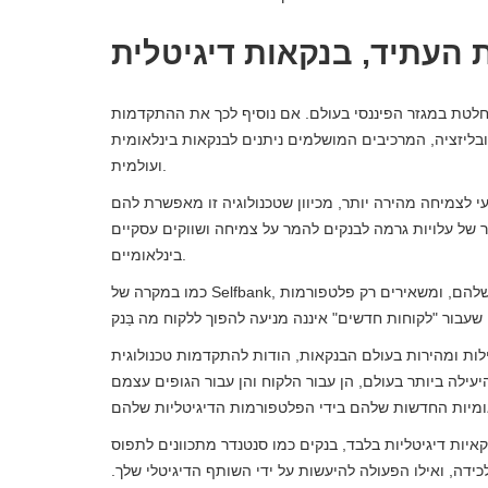
 העתיד, בנקאות דיגיטלית
וחלטת במגזר הפיננסי בעולם. אם נוסיף לכך את ההתקדמות
ליזציה, המרכיבים המושלמים ניתנים לבנקאות בינלאומית
ועולמית.
עי לצמיחה מהירה יותר, מכיוון שטכנולוגיה זו מאפשרת להם
 של עלויות גרמה לבנקים להמר על צמיחה ושווקים עסקיים
בינלאומיים.
כמו במקרה של Selfbank, בנקים רבים מבטלים לחלוטין את כל התשתית המסחרית הפיזית שלהם, ומשאירים רק פלטפורמות
ות ומהירות בעולם הבנקאות, הודות להתקדמות טכנולוגית
יעילה ביותר בעולם, הן עבור הלקוח והן עבור הגופים עצמם
איות דיגיטליות בלבד, בנקים כמו סנטנדר מתכוונים לתפוס
, ואילו הפעולה להיעשות על ידי השותף הדיגיטלי שלך.