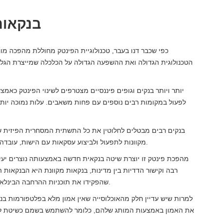
בנקאות
כפי שכבר דנו בעבר, טכנולוגיית הפינטק מחוללת מהפכה מ
הטכנולוגית הגדולה ואת ההשפעה הגדולה על הכלכלה שמייצרת הגלוב
יותר ויותר בנקים וגופים פיננסיים מצטרפים לשינוי הפינטק כאמצ
לפעול במקומות רבים נוספים עם פחות משאבים. עלות נמוכה יותר
מקוונות לתפעול ולביצוע עסקאות עם הישות, עובדה שעבור "לקוחות חדשים" איננה מניעה להפוך ללקוח מה בַּנק.
מהפכת פינטק זו יוצרת שיטה בנקאית חדשה באמצעותה נוצרים יעיל
רבה וקישור הדדיות בין מדינות, בנקאות מקוונת היא הבנקאות ה
שהפקידו את תוכניות ההרחבה הבינלאומיות החדשות שלהם בידי הפלטפורמות הדיגיטליות שלהם.
למרות שיש עדיין חלק מהאוכלוסייה שאין אמון מלא בפלטפורמות בנק
את האמון באמצעות המותג שלהם, כלומר להשתמש בשמם כשיטת לכידה