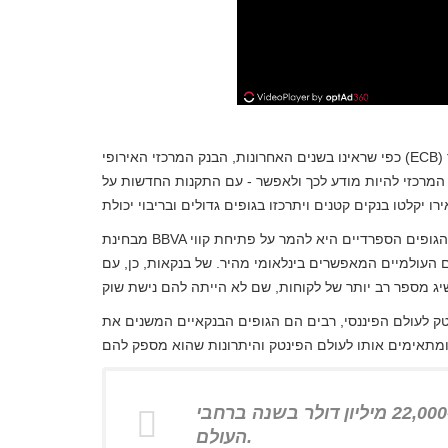
כפי שראינו בשנים האחרונות, הבנק המרכזי האירופי (ECB) ממשיך במאמציו לצמצם את מספר הבנקים בגוש האירו, ומותיר
 המרכזי להיות מודע לכך ולאפשר - עם התקנות החדשות על
מבחינת BBVA ובנק סנטנדר, ההימור הזה היה מאוד אטרקטיבי בעיניהם, ולכן כוונת הגופים הספרדיים היא להמר על פתיחת קווי
 העולמיים המאפשרים בינלאומי מהיר. של בנקאות, כן, עם
ק לעולם הפיננסי, רבים הם הגופים הבנקאיים המשנים את
תעשיית הפינטק מעבירה יותר מ -22,000 מיליון דולר בשנה ברחבי
העולם.