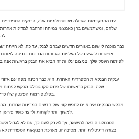
עם ההתקדמות הגדולה של טכנולוגיות אלה, הבנקים הספרדיים 
שלהם, ומשתמשים בהן כאמצעי צמיחה והרחבה למדינות אחרות ב
להניח שכן כל המודל העסקי שלהם מתמקד על תשתית מקוונת.
אפשרות להגיע בשל העלויות הגבוהות הכרוכות בכניסה לאותם 
לפיתוח העסק שלך. צמצום עלויות זה הביא את הבנק בראשות אנה בו
שלה. הבנק בראשותו של פרנסיסקו גונזלס מבקש לפתוח מס
בפלטפורמות הפינטק שלו כדי לחסל את כל העלויות הנלוות הללו ולצמוח בקצב מהיר יותר.
למשוך יותר לקוחות ולייצר כושר פירעון רב יותר למוסדות, ובכך להפוך לבנק אירופי חזק ומאוחד יותר.
הטכנולוגיה באה להישאר, אך לא רק לשם כך, אם לא לגדול ולשנו
בצורה דיגיטלית יותר. מסיבה זו, מערכת הבנקאות הספרדית לא 