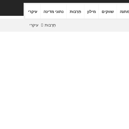
תנה
שווקים
מילון
תַרְבּוּת
נתוני מדינה
עיקרי
תַרְבּוּת
עיקרי