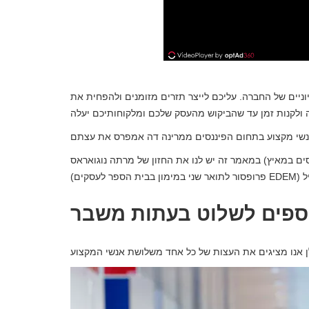
ניים של החברה. עליכם לייצר תזרים מזומנים ולהפחית את
במאמר זה יש לנו את החזון של מרתה נוגואראס (מנהלת פרויקטים ומנטורית פיננסים במאיץ Lanzadera), פליפה סאנצ'ז