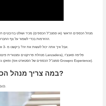
מנהל הכספים הראשי (או סמנכ"ל הכספים) מכיר ושולט בהיבטים חיו
ההזרמות בכדי לשמור על צף החברה ולקנות זמן עד שהביקוש מהעסק שלכם ומלקוחותיכם יעלה.
אבל איך אתה יכול לעשות את זה? ביקשנו מ -3 אנשי מקצוע בתחום הפיננסים ממרינה דה אמפרס את עצתם.
(פרופסור לתואר שני במימון בבית הספר לעסקים EDEM) ופאקו גיל (סמנכ"ל הכספים של הסטארט-אפ Growpro Experience).
במה צריך מנהל הכספים לשלוט בעתות משבר?
להלן אנו מציגים את העצות של כל אחד משלושת אנשי המקצוע.