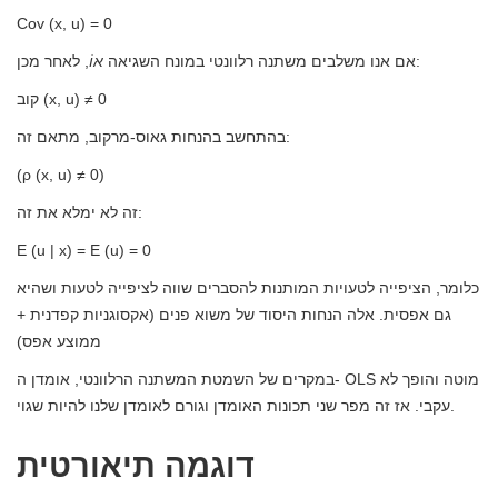
Cov (x, u) = 0
, לאחר מכן:
אם אנו משלבים משתנה רלוונטי במונח השגיאה
אוֹ
קוב (x, u) ≠ 0
בהתחשב בהנחות גאוס-מרקוב, מתאם זה:
(ρ (x, u) ≠ 0)
זה לא ימלא את זה:
E (u | x) = E (u) = 0
כלומר, הציפייה לטעויות המותנות להסברים שווה לציפייה לטעות ושהיא
גם אפסית. אלה הנחות היסוד של משוא פנים (אקסוגניות קפדנית +
ממוצע אפס)
במקרים של השמטת המשתנה הרלוונטי, אומדן ה- OLS מוטה והופך לא
עקבי. אז זה מפר שני תכונות האומדן וגורם לאומדן שלנו להיות שגוי.
דוגמה תיאורטית