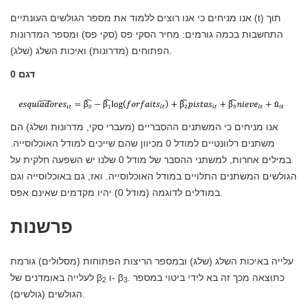
אנו מניחים כי אנו רוצים ללמוד את מספר הגולשים העונתיים (t) תוך
התחשבות בכמה גורמים: מחיר הסקי פס (סקי פס) ומספר המדרונות
הפתוחים (מדרונות) ואיכות השלג (שלג).
דגם 0
אנו מניחים כי המשתנים ההסבריים (מעברי סקי, מדרונות ושלג) הם
משתנים רלוונטיים למודל 0 מכיוון שהם שייכים למודל האוכלוסייה.
במילים אחרות, למשתני ההסבר של מודל 0 שלנו יש השפעה חלקית על
הגולשים המשתנים התלויים במודל האוכלוסייה. ואז, גם באוכלוסייה וגם
במודלים לדוגמה (מודל 0) יהיו מקדמים שאינם אפס.
פרשנות
עלייה באיכות השלג (שלג) ובמספר הריצות הפתוחות (מסלולים) גורמת
. כתוצאה מכך זה בא לידי ביטוי במספר
ו- β
לעלייה באומדנים של β
2
3
הגולשים (גולשים).