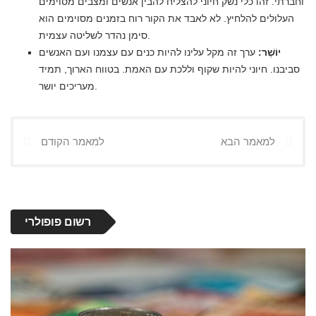
וחברתי. זהו כלי נשק חיוני להצליח להבין אנשים ומצבים מסוימים
העלולים להלחיץ. לא לאבד את הקור רוח בזמנים מסוימים הוא
סימן נהדר לשליטה עצמית.
יוֹשֶׁר:
ערך זה מקל עלינו להיות כנים עם עצמנו ועם האנשים
סביבנו. חיוני להיות שקוף וללכת עם האמת. בטווח הארוך, תמיד
מעריכים יושר.
למאמר הבא
למאמר הקודם
רשום פופולרי