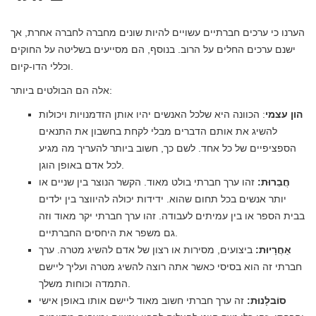
הערנו כי ערכים חברתיים עשויים להיות שונים מחברה לחברה אחרת, אך
ישנם ערכים החלים על הרוב. בנוסף, הם מסייעים בשליטה על החוקים
וכללי הדו-קיום.
אלה הם הבולטים ביותר:
הון עצמי
: הכוונה היא שלכל האנשים יהיו אותן הזדמנויות ויכולות
להשיג את אותם הדברים מבלי לקחת בחשבון את התנאים
הספציפיים של כל אחד. לשם כך, חשוב ביותר להעריך מה מגיע
לכל אדם באופן הוגן.
חֲבֵרוּת:
זהו ערך חברתי בולט מאוד. הקשר הנוצר בין שניים או
יותר אנשים בכל תחום שהוא. ידידות יכולה להיווצר בין ילדים
בבית הספר או בין עמיתים לעבודה. זהו ערך חברתי יקר מאוד וזה
גם משפר את היחסים החברתיים.
אַחֲרָיוּת:
ביצועים, מסירות או רצון של אדם להשיג מטרה. ערך
חברתי זה הוא בסיסי כאשר אתה רוצה להשיג מטרה ועליך ליישם
התמדה וכוחות משלך.
סוֹבלָנוּת:
זה ערך חברתי חשוב מאוד ליישם אותו באופן אישי