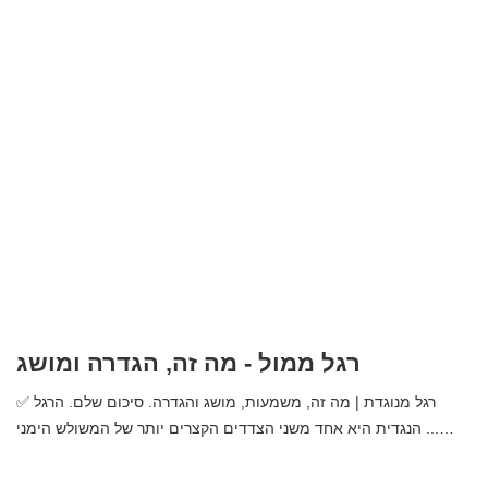
קטע מעגלי - מה זה, הגדרה ומושג
קטע מעגלי | מה זה, משמעות, מושג והגדרה. סיכום שלם. קטע המעגל
הוא החלק של המעגל שנמצא בין האקורד ...…