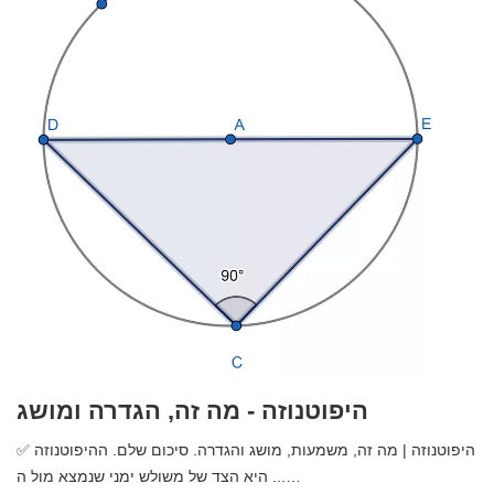
מחצית זווית - מה זה, הגדרה ומושג
Bis מחצית זווית | מה זה, משמעות, מושג והגדרה. סיכום שלם.
המחצית של זווית היא קרן זו, החל מהקודקוד בהתאמה, מחלקת את ...
…