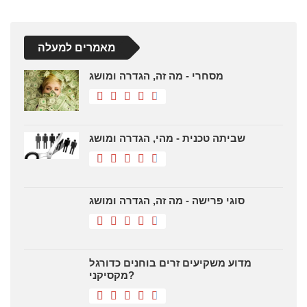
היפוטנוזה - מה זה, הגדרה ומושג
✅ היפוטנוזה | מה זה, משמעות, מושג והגדרה. סיכום שלם. ההיפוטנוזה
היא הצד של משולש ימני שנמצא מול ה ...…
מאמרים למעלה
מסחרי - מה זה, הגדרה ומושג