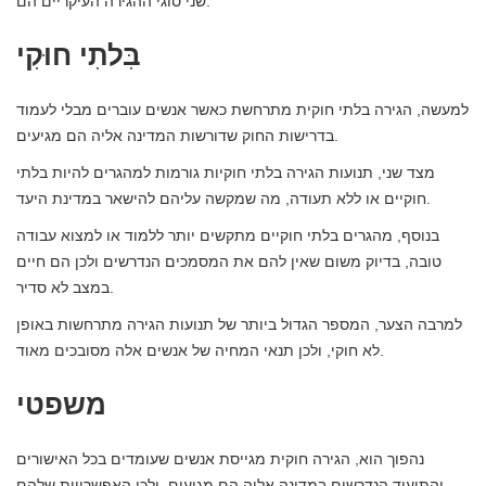
שני סוגי ההגירה העיקריים הם:
בִּלתִי חוּקִי
למעשה, הגירה בלתי חוקית מתרחשת כאשר אנשים עוברים מבלי לעמוד
בדרישות החוק שדורשות המדינה אליה הם מגיעים.
מצד שני, תנועות הגירה בלתי חוקיות גורמות למהגרים להיות בלתי
חוקיים או ללא תעודה, מה שמקשה עליהם להישאר במדינת היעד.
בנוסף, מהגרים בלתי חוקיים מתקשים יותר ללמוד או למצוא עבודה
טובה, בדיוק משום שאין להם את המסמכים הנדרשים ולכן הם חיים
במצב לא סדיר.
למרבה הצער, המספר הגדול ביותר של תנועות הגירה מתרחשות באופן
לא חוקי, ולכן תנאי המחיה של אנשים אלה מסובכים מאוד.
משפטי
נהפוך הוא, הגירה חוקית מגייסת אנשים שעומדים בכל האישורים
והתיעוד הנדרשים במדינה אליה הם מגיעים, ולכן האפשרויות שלהם