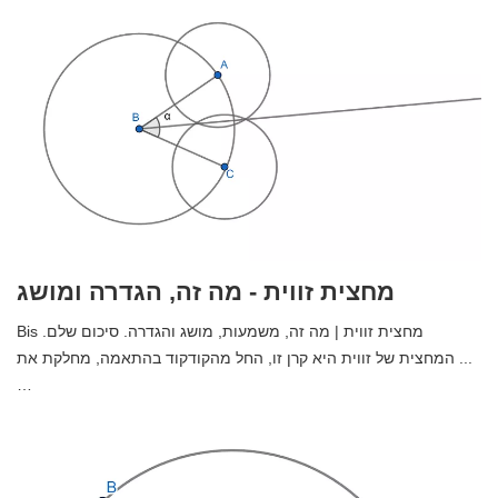
רגל ממול - מה זה, הגדרה ומושג
✅ רגל מנוגדת | מה זה, משמעות, מושג והגדרה. סיכום שלם. הרגל
הנגדית היא אחד משני הצדדים הקצרים יותר של המשולש הימני ...…