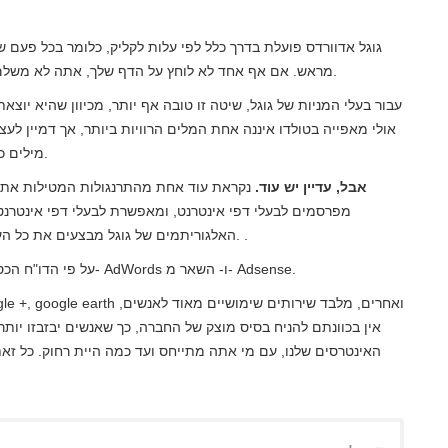
גוגל אדוורדס פועלת בדרך כלל לפי עלות לקליק, כלומר בכל פעם 
מראש. אם אף אחד לא לוחץ על הדף שלך, אתה לא משלם להם שום דבר, וזה לעתים רחוקות מאוד המקרה במציאות.
עבור בעלי המניות של גוגל, שיטה זו טובה אף יותר, מכיוון שהיא יוצא
אולי מאפייה בטולדו איננה אחת המלים הרוויות ביותר, אך דמיין ל
מילים כמו "מלון במדריד", "הימורים מקוונים" וכל סוג זה של עסקים.
אבל, עדיין יש עוד.
נקראת עוד אחת מהתרנגולות המטילות את 
מפרסמים לבעלי דפי אינטרנט, ומאפשרת לבעלי דפי אינטרנט
האלגוריתמים של גוגל מבצעים את כל העבודה, ומכניסים את הפרסום המתעניין לאדם הגולש ברשת. .
על פי הדו"ח הכספי האחרון של גוגל, 70% מהכנסות הפרסום שלך מגיעות מ- AdWords ו- השאר מ- Adsense.
אין בכוונתם להניח בסיס מוצק של החברה, כך שאנשים יבזבזו יותר 
האינטרסים שלנו, עם מי אתה מתייחס ועד כמה היית רחוק. כל זא