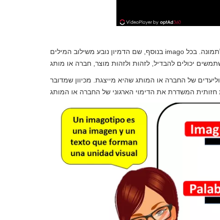
בנוסף, שם הדמיון נובע משילוב המילים imago המייצגות את התמונה והסוג המשויכים למילה או למילים הנלוות לתמונה. בכל
ליעדים של החברה או המותג שהיא מייצגת. מכיוון שמדובר