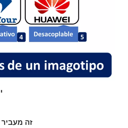
י
1. זה מעב