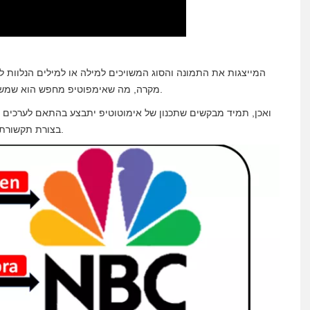
מקרה, מה שאימפוטיפ מחפש הוא שמשתמשים יכולים להבדיל, לזהות ולזהות מוצר, חברה או מותג.
ואכן, תמיד מבקשים שתכנון של אימוטוטיפ יתבצע בהתאם לערכים ו
בצורת תקשורת חזותית המשדרת את הדימוי הארגוני של החברה או המותג.