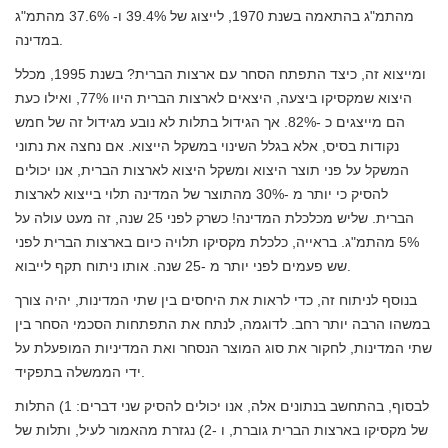
מהתמ"ג בהתאמה בשנת 1970, לייצוג של 39.4% ו- 37.6% מהתמ"ג
במדינה.
ומייצוא זה, כיצד התפתח הסחר עם ארצות הברית? בשנת 1995, מכלל
היצוא שמקסיקו ביצעה, היצאים לארצות הברית היוו 77%, ואילו כעת
הם מייצגים כ -82%. אך הגידול בתלות לא נובע מגידול זה של חמש
נקודות בסיס, אלא בגלל השינוי במשקל הייצוא. אם נחצה את נתוני
המשקל על פני תוצר היצוא ומשקל היצוא לארצות הברית, אנו יכולים
להסיק כי יותר מ -30% מהתוצר של המדינה תלוי בייצוא לארצות
הברית. שליש מכלכלת המדינה! כשרק לפני 25 שנה, זה מעט עולה על
5% מהתמ"ג. בראייה, כלכלת מקסיקו תלויה כיום בארצות הברית לפני
שש פעמים לפני יותר מ -25 שנה. אותו ניתוח תקף לייבוא.
בנוסף לניתוח זה, כדי לראות את היחסים בין שתי המדינות, יהיה צורך
במשהו הרבה יותר רחב. לדוגמה, לנתח את התפתחות הסכמי הסחר בין
שתי המדינות, לחקור את סוג המוצר הנסחר ואת המדיניות המופעלת על
ידי הממשלה בתפקיד.
לבסוף, בהתחשב בנתונים אלה, אנו יכולים להסיק שני דברים: 1) התלות
של מקסיקו בארצות הברית גוברת, ו -2) נגזרת מהאמור לעיל, ותלות של