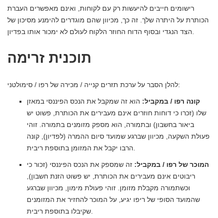
רישומים חייבים להיעשות רק עם לקוחות, ואינם מאפשרים העברת
הכותרת על היתרה שלך. זה כך, מכיוון שהם מוגדרים להימנע מסיכון של
הצד הנגדי ובסוף הדוח החוזר הלקוח לעולם לא ימכור אותו בפדיון.
תוכנית זרימה
להלן הסבר על ערכת תזרים קנייה / מכירה של רפו / סימולטני:
קונה רפו / במקביל:
הוא זה שמקבל את הנכס הפיננסי במאזן
שלו (זכרו כי דוחות חוזרים אינם מעבירים את הכותרת, פשוט יש
ביאור בחשבון) ובתמורה, הוא מספק מזומנים בתמורה. זוהי
פעולת השקעה, מכיוון שברגע שמועד סיום ההמרה (לפדיון), קונה
הרבו יקבל את המזומן בתוספת ריבית.
המוכר של רפו / במקביל:
זה שמספק את הנכס הפיננסי (זכור כי
ריבוטים אינם מעבירים את הכותרת, יש פשוט הזנת חשבון),
וכשתמורה מקבלת מזומן. זוהי פעולת מימון, מכיוון שברגע
שהמועד הסופי של ריפו יגיע, על המוכר להחזיר את המזומנים
שקיבלו בתוספת ריבית.