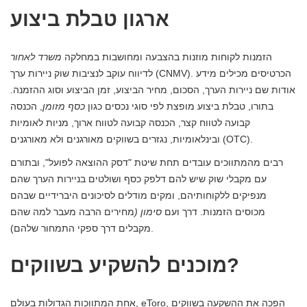
ארגון טבלת ביצוע
הזמנות לקוחות מוזנות בהצבעה ומחושבות במחלקה
משרד לאחור
לדיווח עוקב לנציבות שוק ניירות ערך (CNMV). הכרטיסים מכילים מידע
אודות שם ניירות הערך, הסכום, מחיר הביצוע, זמן הביצוע וסוג ההזמנה.
בתורו, טבלת ביצוע מופצת לפי סוגי נכסים כגון
כסף מזומן
, הכנסה
קבועה לטווח קצר, הכנסה קבועה לטווח ארוך, מניות לאומיות
ובינלאומיות, נגזרים בשווקים מאורגנים ולא מאורגנים (OTC).
רבים מהמתווכים עובדים תחת שיטת "דסק ההוצאה לפועל", ובתורם
עם מקבלי שוק שיש להם דלפק כסף ושולטים בניירות הערך שהם
מנפיקים ללקוחותיהם, ומקים מודלים לסיכונים היברידיים שבהם
מכוסים הזמנות. דרך ועם
סימון (
מחירים הרבה מעבר למה שהם
מקבלים דרך ספקי התמחור שלהם).
מוכנים להשקיע בשווקים?
אחת המתווכות הגדולות בעולם, eToro, הפכה את ההשקעה בשווקים