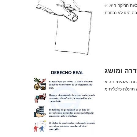
✅ הצבעה ריקה | מה זה, משמעות, מושג והגדרה. סיכום שלם. ההצבעה הריקה היא
דרה ומושג
כות האמיתית היא