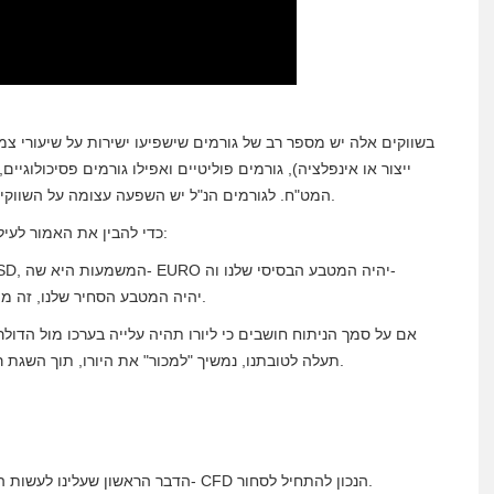
בשווקים אלה יש מספר רב של גורמים שישפיעו ישירות על שיעורי צמדי
ייצור או אינפלציה), גורמים פוליטיים ואפילו גורמים פסיכולוגיי
המט"ח. לגורמים הנ"ל יש השפעה עצומה על השווקים ולכן הם קובעים אם לקנות או למכור צמד מטבעות מסוים.
כדי להבין את האמור לעיל בבהירות ובקלות רבה יותר, אנו נראה דוגמה לפעולת מט"ח:
DOLLAR יהיה המטבע הסחיר שלנו, זה מייצג כמה דולרים אמריקאים ניתן לקנות ביורו אחד.
אם על סמך הניתוח חושבים כי ליורו תהיה עלייה בערכו מול הדולר
תעלה לטובתנו, נמשיך "למכור" את היורו, תוך השגת רווח. זה יהיה הרעיון הבסיסי של אופן השגת רווחים בפעילות.
הדבר הראשון שעלינו לעשות הוא לבחור את מתווך הפורקס וכמובן שעלינו גם לבחור את ה- CFD הנכון להתחיל לסחור.