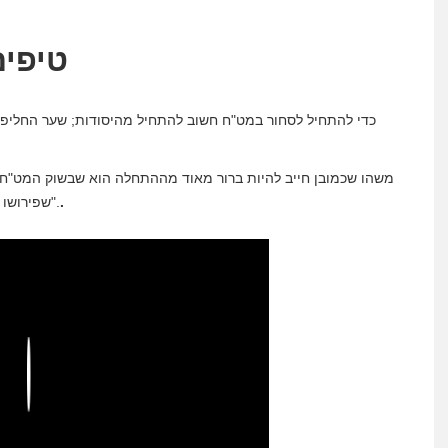
טיפי
כדי להתחיל לסחור במט"ח חשוב להתחיל מהיסודות; שער החליפי
משהו שכמובן חייב להיות ברור מאוד מההתחלה הוא שבשוק המט"ח 
.
הנפוץ ביותר הוא ה- EUR / USD, שפירושו "יורו מול הדולר האמריקני".
Play