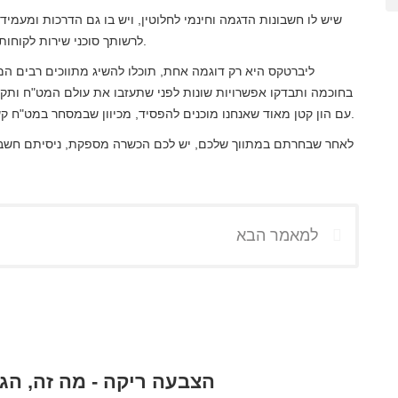
לרשותך סוכני שירות לקוחות מוכשרים ביותר למקרה שתזדקק לייעוץ או שירותים נוספים.
ליברטקס היא רק דוגמה אחת, תוכלו להשיג מתווכים רבים ה
בחוכמה ותבדקו אפשרויות שונות לפני שתעזבו את עולם המט"ח ותקח
עם הון קטן מאוד שאנחנו מוכנים להפסיד, מכיוון שבמסחר במט"ח קשה מאוד להרוויח ורוב הסוחרים מפסידים כסף הפועל בשוק.
לאחר שבחרתם במתווך שלכם, יש לכם הכשרה מספקת, ניסיתם חשבונ
למאמר הבא
הצבעה ריקה - מה זה, הג