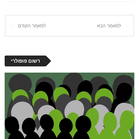
למאמר הבא
למאמר הקודם
רשום פופולרי