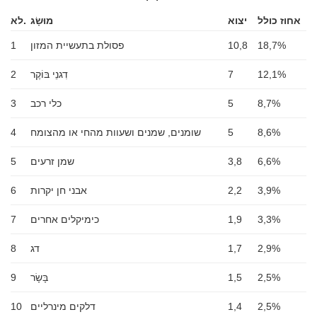
אחוז כולל
יצוא
מוּשָׂג
לא.
18,7%
10,8
פסולת בתעשיית המזון
1
12,1%
7
דִגנֵי בּוֹקֶר
2
8,7%
5
כלי רכב
3
8,6%
5
שומנים, שמנים ושעוות מהחי או מהצומח
4
6,6%
3,8
שמן זרעים
5
3,9%
2,2
אבני חן יקרות
6
3,3%
1,9
כימיקלים אחרים
7
2,9%
1,7
דג
8
2,5%
1,5
בָּשָׂר
9
2,5%
1,4
דלקים מינרליים
10