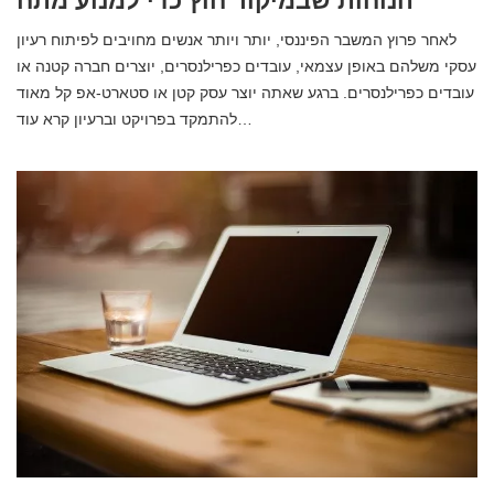
הנוחות שבמיקור חוץ כדי למנוע מתח
לאחר פרוץ המשבר הפיננסי, יותר ויותר אנשים מחויבים לפיתוח רעיון
עסקי משלהם באופן עצמאי, עובדים כפרילנסרים, יוצרים חברה קטנה או
עובדים כפרילנסרים. ברגע שאתה יוצר עסק קטן או סטארט-אפ קל מאוד
להתמקד בפרויקט וברעיון קרא עוד…