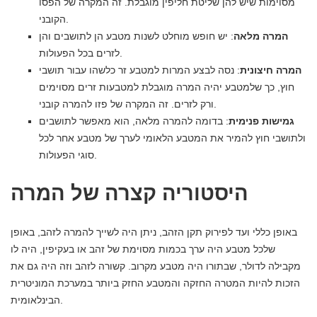
מסוימות שיש להן שליטת חליפין מוגבלת. זה המקרה של הפסו
הקובני.
המרה מלאה
: יש חופש מוחלט לשנות מטבע הן לתושבים והן
לזרים בכל הפעולות.
המרה חיצונית
: נסה לבצע המרות למטבע זר כלשהו עבור תושבי
חוץ, כך שלמטבע יהיה המרה מוגבלת למטבעות זרים מסוימים
ורק לזרים. זה המקרה של פזו להמרה קובני.
גמישות פנימית
: בדומה להמרה מלאה, הוא מאפשר לתושבים
ולתושבי חוץ להמיר את המטבע הלאומי לערך של מטבע אחר לכל
סוגי הפעולות.
היסטוריה קצרה של המרה
באופן כללי ועד לפירוק תקן הזהב, ניתן היה לשייך להמרה לזהב, באופן
שלכל מטבע היה ערך בכמות מסוימת של זהב או בעקיפין, היה לו
מקבילה לדולר, שבתורו היה מטבע מקרוב. קשורה לזהב וזה היה גם את
הזכות להיות המטרה החזקה והמטבע החזק ביותר במערכת המוניטרית
הבינלאומית.