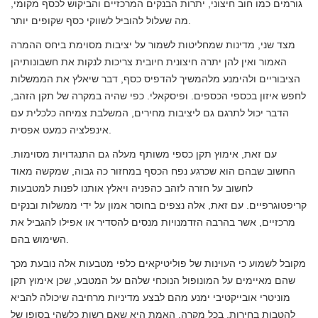
גורמים כמו חוב חיצוני, יתרות הבנקים המרכזיים והביקוש לכסף מקומי,
מה שעלול להוביל לשווקי כסף שקופים יותר.
מצד שני, מדינות שמחליטות לשמור על יציבות מסוימת ביחס ההמרה
האמור ואין להן יתרה חיצונית חיובית צריכות לנקות את חשבונותיהן
הציבוריים ולהימנע מלהמשיך להדפיס כסף, דבר שיאלץ את הממשלות
לחפש איזון בכספי הכספים. ופיסקאלי. כפי שהיה במקרה של תקן הזהב,
הדבר יכול לתרגם גם ליציבות מחירים, המשלבת צמיחה כלכלית עם
אינפלציה כמעט אפסית.
עם זאת, אימוץ תקן כספי משותף מעלה גם התנגדויות מסוימות.
החשוב שבהם הוא שכרגע נפח הכסף במחזור כה גבוה, שמקשה מאוד
לחשוב על חזרה לזהב כהפניה ויאלץ אותנו לפנות למטבעות
קריפטוגרפיים. עם זאת, אלה נצפים בחוסר אמון על ידי ממשלות ובנקים
מרכזיים, אשר בהרבה הזדמנויות מנסים להסדיר או אפילו להגביל את
השימוש בהם.
מקובל לשמוע כי העוינות של פוליטיקאים כלפי מטבעות אלה נובעת מכך
שהם מאיימים על המונופול הנוכחי שלהם על המטבע, שכן אימוץ תקן
מוניטרי אובייקטיבי ימנע מהם לבצע מדיניות מרחיבה שיכולה להביא
להטבות בחירות. בכל מקרה, האמת היא שאם רשות כלשהי בסופו של