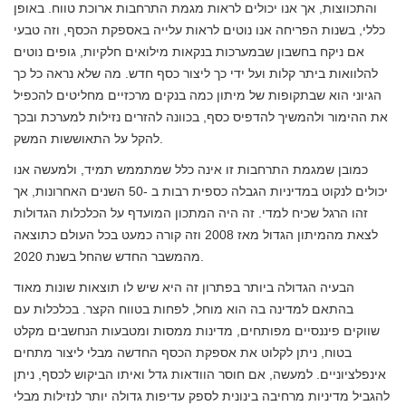
והתכווצות, אך אנו יכולים לראות מגמת התרחבות ארוכת טווח. באופן
כללי, בשנות הפריחה אנו נוטים לראות עלייה באספקת הכסף, וזה טבעי
אם ניקח בחשבון שבמערכות בנקאות מילואים חלקיות, גופים נוטים
להלוואות ביתר קלות ועל ידי כך ליצור כסף חדש. מה שלא נראה כל כך
הגיוני הוא שבתקופות של מיתון כמה בנקים מרכזיים מחליטים להכפיל
את ההימור ולהמשיך להדפיס כסף, בכוונה להזרים נזילות למערכת ובכך
להקל על התאוששות המשק.
כמובן שמגמת התרחבות זו אינה כלל שמתממש תמיד, ולמעשה אנו
יכולים לנקוט במדיניות הגבלה כספית רבות ב -50 השנים האחרונות, אך
זהו הרגל שכיח למדי. זה היה המתכון המועדף על הכלכלות הגדולות
לצאת מהמיתון הגדול מאז 2008 וזה קורה כמעט בכל העולם כתוצאה
מהמשבר החדש שהחל בשנת 2020.
הבעיה הגדולה ביותר בפתרון זה היא שיש לו תוצאות שונות מאוד
בהתאם למדינה בה הוא מוחל, לפחות בטווח הקצר. בכלכלות עם
שווקים פיננסיים מפותחים, מדינות ממסות ומטבעות הנחשבים מקלט
בטוח, ניתן לקלוט את אספקת הכסף החדשה מבלי ליצור מתחים
אינפלציוניים. למעשה, אם חוסר הוודאות גדל ואיתו הביקוש לכסף, ניתן
להגביל מדיניות מרחיבה בינונית לספק עדיפות גדולה יותר לנזילות מבלי