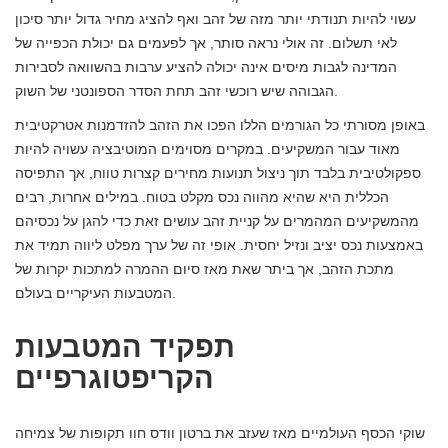
עשוי להיות תנודתי יותר מזה של זהב ואף להציג מחיר גדול יותר סיכון
לאי תשלום. זה אולי נראה סותר, אך לפעמים גם יכולת הכפייה של
המדינה לגבות מיסים אינה יכולה להציע ערבות בהשוואה לסבירות
הגבוהה שיש רוכשי זהב תחת הסדר הספונטני של השוק.
באופן מסורתי כל הגורמים הללו הפכו את הזהב להזדמנות אטרקטיבית
מאוד עבור המשקיעים. במקרים מסוימים המוטיבציה עשויה להיות
ספקולטיבית בלבד תוך ניצול תנועות מחירים קצרות טווח, אך התפיסה
הכללית היא שהיא מהווה נכס מקלט בטוח. במילים אחרות, רבים
מהמשקיעים המהמרים על קניית זהב עושים זאת כדי להגן על נכסיהם
באמצעות נכס יציב ונזיל יחסית. אופי זה של ערך מפלט ליווה תמיד את
מתכת הזהב, אך ביתר שאת מאז סיום ההמרה למתכות יקרות של
המטבעות העיקריים בעולם.
תפקיד המטבעות
הקריפטוגרפיים
שוקי הכסף העולמיים מאז שעזב את ברטון וודס חוו תקופות של צמיחה