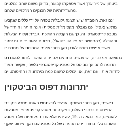
ביטחון של נייר ערך אשר אספקתו קבועה, בדיוק משום שהם נמלטים
מהשרירותיות של הבנקים המרכזיים שלהם.
עם זאת, העובדה שיש הצעה גלובלית צפויה על ידי כללים שנקבעו
מראש (אפילו עם מגבלה מקסימלית סמלית) אינה היתרון היחיד של
מטבע קריפטוגרפי זה. כך גם הקבלה ההולכת וגוברת וקלות הבעלות
וההובלה (בהתחשב באופיו הווירטואלי), תכונות האופייניות גם לזהב
ואשר אפשרו בזמנו לארגן תקן כספי עולמי המבוסס על מתכת זו.
כתוצאה ממצב זה, יש אנשים התוהים אם יהיה אפשרי לחזור לסטנדרט
הדומה לזהב אך מבוסס על מטבע קריפטוגרפי כלשהו, ​​שקשה מאוד
לחזות אותו. עם זאת, אנו יכולים לרשום כמה מיתרונותיו ההיפותטיים.
יתרונות דפוס הביטקוין
ראשית, תקן כספי משותף יאפשר להשתמש באותו מטבע כנקודת
התייחסות ברחבי העולם, במקרה זה מטבע קריפטוגרפי. מטבעות
לאומיים, כמו במאה ה -19, לא יהיו אלא עדות מקומיות של המטבע
האוניברסלי. בתורו, יחס ההמרה של כל מטבע עם תקן הייחוס ישקף