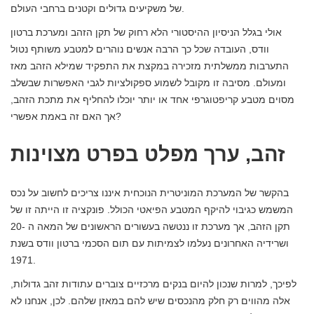
של משקיעים גדולים וקטנים ברחבי העולם.
אולי בגלל הניסיון ההיסטורי הלא רחוק של תקן הזהב ומערכת ברטון
וודס, העובדה שכל כך הרבה אנשים נוהרים למטבע משותף נטול
התערבות ממשלתית מזכירה במקצת את התפקיד שמילא הזהב מאז
ומעולם. מסיבה זו מקובל לשמוע ספקולציות לגבי האפשרות שבשלב
מסוים מטבע קריפטוגרפי אחד או יותר יוכלו להחליף את מתכת הזהב,
אך האם זה באמת אפשרי?
זהב, ערך מפלט בפרט מצוינות
בהקשר של המערכת המוניטרית הנוכחית איננו צריכים לחשוב על נכס
המשמש כגיבוי להיקף המטבע הפיאטי הכולל. פונקציה זו הייתה זו של
תקן הזהב, אך מערכת זו ננטשה בעשורים הראשונים של המאה ה -20
ושרידיה האחרונים נעלמו לצמיתות עם תום הסכמי ברטון וודס בשנת
1971.
לפיכך, למרות שנכון להיום בנקים מרכזיים צוברים עתודות זהב גדולות,
אלה מהווים רק חלק מהנכסים שיש להם במאזן שלהם. לכן, אנחנו לא