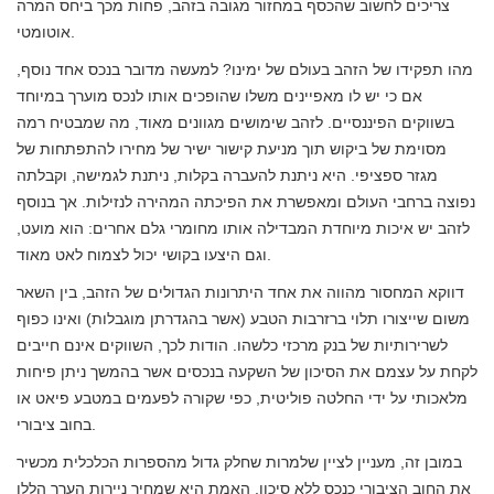
צריכים לחשוב שהכסף במחזור מגובה בזהב, פחות מכך ביחס המרה
אוטומטי.
מהו תפקידו של הזהב בעולם של ימינו? למעשה מדובר בנכס אחד נוסף,
אם כי יש לו מאפיינים משלו שהופכים אותו לנכס מוערך במיוחד
בשווקים הפיננסיים. לזהב שימושים מגוונים מאוד, מה שמבטיח רמה
מסוימת של ביקוש תוך מניעת קישור ישיר של מחירו להתפתחות של
מגזר ספציפי. היא ניתנת להעברה בקלות, ניתנת לגמישה, וקבלתה
נפוצה ברחבי העולם ומאפשרת את הפיכתה המהירה לנזילות. אך בנוסף
לזהב יש איכות מיוחדת המבדילה אותו מחומרי גלם אחרים: הוא מועט,
וגם היצעו בקושי יכול לצמוח לאט מאוד.
דווקא המחסור מהווה את אחד היתרונות הגדולים של הזהב, בין השאר
משום שייצורו תלוי ברזרבות הטבע (אשר בהגדרתן מוגבלות) ואינו כפוף
לשרירותיות של בנק מרכזי כלשהו. הודות לכך, השווקים אינם חייבים
לקחת על עצמם את הסיכון של השקעה בנכסים אשר בהמשך ניתן פיחות
מלאכותי על ידי החלטה פוליטית, כפי שקורה לפעמים במטבע פיאט או
בחוב ציבורי.
במובן זה, מעניין לציין שלמרות שחלק גדול מהספרות הכלכלית מכשיר
את החוב הציבורי כנכס ללא סיכון, האמת היא שמחיר ניירות הערך הללו