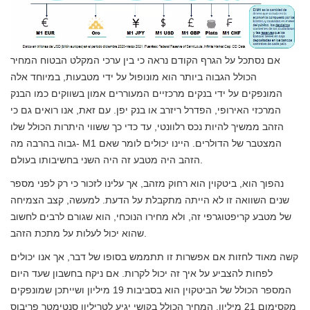
אם נסתכל על הגרף הקודם נראה כי בין ערכי המקלט הבטוח המחיר
הכולל הגבוה ביותר הוא מונופול על ידי מטבעות, במיוחד אלה
המונפקים על ידי בנקים מרכזיים המעוררים אמון בשווקים כמו הבנק
המרכזי האירופי, הפדרל ריזרב או בנק יפן. עם זאת, אנו רואים גם כי
הזהב ממשיך להיות נכס רלוונטי, עד כדי כך ששווי היתרות הכולל שלו
גבוה בהרבה מה- M1 המצטבר של הדולרים. היינו יכולים לומר שאם
הזהב היה מטבע זה היה השני בחשיבותו בעולם.
נהפוך הוא, ביטקוין הוא רחוק מזהב, אך עלינו לזכור כי רק לפני מספר
שנים השוואה זו לא הייתה מתקבלת על הדעת. למעשה, קצב הצמיחה
של מטבע קריפטוגרפי זה, ולא מחירו הנוכחי, הוא שגורם לרבים לחשוב
שהוא יכול לעלות על מתכת הזהב.
קשה מאוד לחזות אם אפשרות זו תתממש בסופו של דבר, אך אנו יכולים
לפחות להצביע על איך זה יכול לקרות. אם ניקח בחשבון שעד היום
המספר הכולל של הביטקוין הוא בסביבות 19 מיליון ושייתכן שמונפקים
מקסימום 21 מיליון, המחיר הכולל בקושי יגיע לטריליון סנטימטר פריבוס