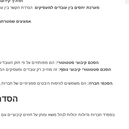
תנאים לקידום, העברה או צמצום מתפקיד.
תהליך קידום
מערכת יחסים בין עובדים למעסיקים
: הגדרת הקשר בין עו
: בין עובדים שונים, נשים ואחרות.
אמצעים שמטרתם ל
הם מפותחים על פי חוק העובדים. זה מחייב את כל מי שהוא מיועד להם. זה כלל חוקי.
הסכם קיבוצי סטטוטורי:
הסכם סטטוטורי קיבוצי נוסף:
זה מחייב רק עובדים ומעסיקים המי
הם משמשים לוויסות היבטים ספציפיים של חברות, הם ממוקמים ברמה נמוכה יותר של ההסכם הקיבוצי.
הסכמי חברה:
הסדר
בספרד חברות גדולות יכולות לנהל משא ומתן על חוזים קיבוציים עם ו