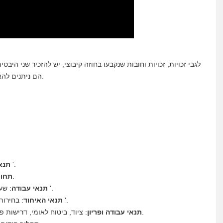
לגבי זכויות, זכויות וחובות שנקבעו בחוזה קיבוצי, יש להזכיר שני ה
הם ניתנים להארכה משנה לשנה אלא אם כן הצדדים מעוניינים לשנות זאת.
משכורות, תגמולים עקיפים, עמלות וכו '.
תנא
ברמה פונקציונאלית, אישית וטריטוריאלית.
תחום
: שעות עבודה, ימי מנוחה, משך החוזים; ביצוע אכיפה וכו '.
תנאי עבודה
: בחירות ונהלים לוועדות חברות, נציגי עובדים, דמי מיקוח וכו '.
תנאי האיחוד
: ציוד, ביטוח לאומי, דרישות פרודוקטיביות, התנהגויות עונש והסנקציות המתאימות.
תנאי עבודה ופריון