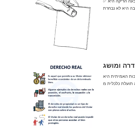
✅ הצבעה ריקה | מה זה, משמעות, מושג והגדרה. סיכום שלם. ההצבעה הריקה היא
דרה ומושג
כות האמיתית היא