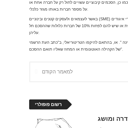
. כמו כן, הסכמים קיבוציים עשויים לחול רק על חברה אחת או
על מספר חברות באותו מגזר כלכלי.
באשר לעצמאים ולעסקים קטנים ובינוניים (SME) שבהם אין איגודים, ההסכמים הקיבוציים שניהלו משא ומתן על ידי איגודים
וארגונים עסקיים שהכירו בייצוג ברמת המדינה, האזורית או המחוזית או שיש להם לפחות 10% של חברות כלולות שההסכם חל
עליהן.
 ". או, בהתאם להיקפו הטריטוריאלי, ב"כתב העת הרשמי
"של הקהילה האוטונומית או המחוז שאליו תואם ההסכם.
למאמר הקודם
רשום פופולרי
דרה ומושג