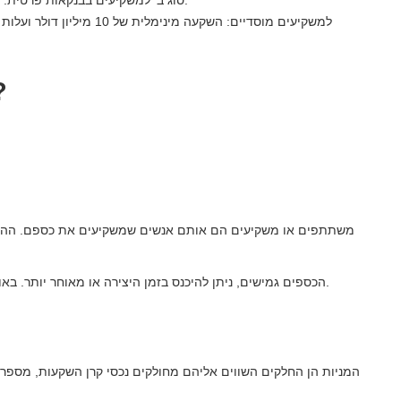
סוג ב 'למשקיעים בבנקאות פרטית: מינימום השקעה של מיליון דולר ועלות הניהול 0.75%.
מה ומי מקים
משתתפים או משקיעים הם אותם אנשים שמשקיעים את כספם. ההון
הכספים גמישים, ניתן להיכנס בזמן היצירה או מאוחר יותר. באותו אופן, אתה יכול לסגת לגמרי או חלקית בזמן שאתה רוצה.
המניות הן החלקים השווים אליהם מחולקים נכסי קרן השקעות, מספר מני