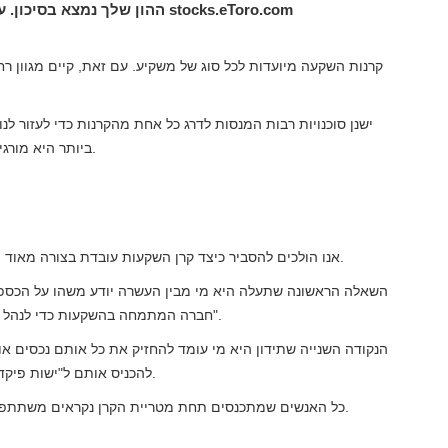
ההון שלך נמצא בסיכון. עמלות אחרות עשויות לחול. למידע נוסף בקרו באתר stocks.eToro.com
קרנות השקעה מיועדות לכל סוג של משקיע. עם זאת, קיים מגוון ר
ישנן סוכנויות רבות המנסות לדרג כל אחת מהקרנות כדי לעזור לנ
ביותר היא מורגינסטאר וכוכביה הפכו למרכיב מרכזי של ניתוח קרנות נאמנות.
אנו הולכים להסביר כיצד קרן השקעות עובדת בצורה מאוד פשוטה. בואו נדמיין שהצלחנו לשכנע 10 חברים להשקיע יחד.
השאלה הראשונה שתעלה היא מי מבין העשרה יודע משהו על הכספים.
חברה המתמחה בהשקעות כדי לנהל את הכסף המשותף לנו, אנו הולכים לכנות זאת "חברת ניהול".
הנקודה השנייה שתידון היא מי עומד להחזיק את כל אותם נכסים או 
להכניס אותם ל"ישות פיקדונית ". מטרתו היחידה תהיה להגן על כספם של 10 החברים.
כל האנשים שמתכנסים תחת מטריית הקרן נקראים משתתפים וביצועי המשקיע נקבעים על סמך התוצאות הקולקטיביות.