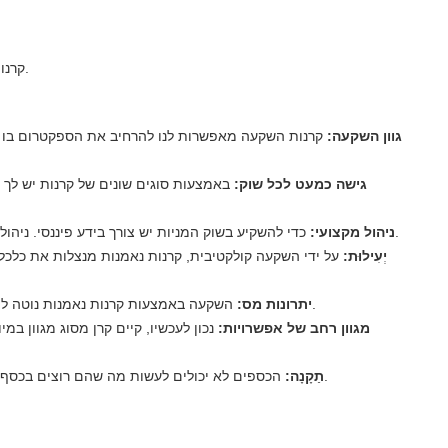
קרנות נאמנות בדרך כלל מציעות מספר יתרונות למשתתפי הקרן.
גוון השקעה:
קרנות השקעה מאפשרות לנו להרחיב את הספקטרום בו 
גישה כמעט לכל שוק:
באמצעות סוגים שונים של קרנות יש לך 
כדי להשקיע בשוק המניות יש צורך בידע פיננסי. ניהול קרנות השקעות מתבצע על ידי אנשי מקצוע פיננסיים.
ניהול מקצועי:
יְעִילוּת:
על ידי השקעה קולקטיבית, קרנות נאמנות מנצלות את כלכלו
השקעה באמצעות קרנות נאמנות נוטה ליתרונות מס עבור משלמי המסים כמעט בכל המדינות.
יתרונות מס:
מגוון רחב של אפשרויות:
נכון לעכשיו, קיים קרן מסוג מגוון 
הכספים לא יכולים לעשות מה שהם רוצים בכסף שלך, עליהם לעמוד בכללים הקבועים בתקנות שלהם.
תַקָנָה: