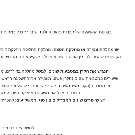
בקרנות ההשקעה של חברות ניהול גדולות יש בדרך כלל כמה סוגי
יש מחלקת צבירה או מחלקת הפצה:
מחלקת החלוקה מחלקת דיבידנ
הקופונים שהתקבלו בגין הנכסים שהוא מכיל ומשקיע אותם מחדש. זהו 
הנגיש את הקרן במטבעות שונים
: למשל מחלקה בדולרים, מחל
שיעורים במטבעות שונים (הקרן פשוט מעבירה את ההשקעה הראשוני
או מגודרת (הקרן משתמשת במכשירי גידור כדי לבטל את הסיכ
בדולרים אבל אני משקיע במחלקת היורו המגודרת, התשואה צריכה להיות זהה, פחות עלות הגידור).
יש שיעורים שונים המבדילים בין סוגי המשקיעים
: להפריד 
סוג A למשקיעים פרטיים: השקעה מינימלית של 100 יורו ועלות ניהול 1%.